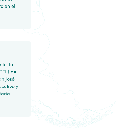
o en el
te, la
PEL) del
an José,
ecutivo y
taría