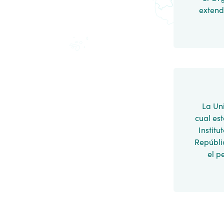
extend
La Un
cual es
Institu
Repúblic
el p