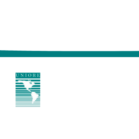
Presidency
Presidencia protempore d
Superior de Justicia Electo