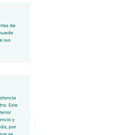
ntes de
 puede
e sus
stancia
ra. Este
erior
encia y
ida, por
que se