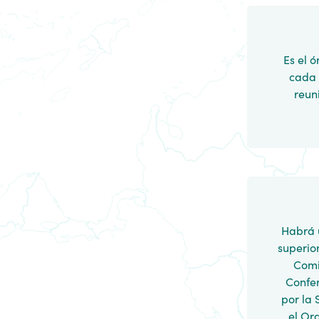
Es el 
cada 
reun
Habrá 
superio
Comi
Confer
por la 
el Or