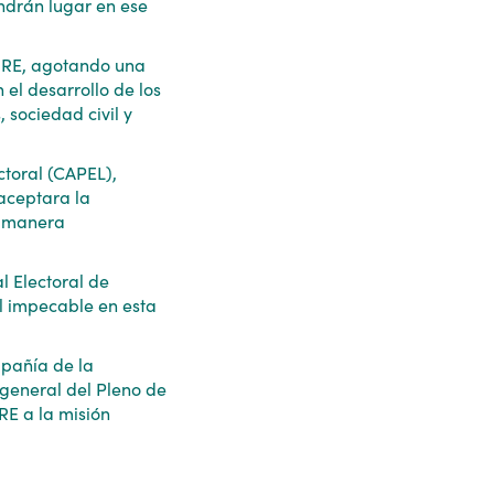
ndrán lugar en ese
IORE, agotando una
 el desarrollo de los
, sociedad civil y
ctoral (CAPEL),
aceptara la
e manera
l Electoral de
l impecable en esta
mpañía de la
 general del Pleno de
RE a la misión