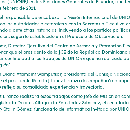
les (UNIORE) en las Elecciones Generales de Ecuador, que te
e febrero de 2021.
 el responsable de encabezar la Misión Internacional de UN
n las autoridades electorales y con la Secretaría Ejecutiva en
dola ante otras instancias, incluyendo a los partidos políticos
ión, según lo establecido en el Protocolo de Observación.
z, Director Ejecutivo del Centro de Asesoría y Promoción Ele
onor que el presidente de la JCE de la República Dominicana 
ar continuidad a los trabajos de UNIORE que ha realizado d
gión”.
am Diana Atamaint Wamputsar, presidenta del Consejo Naciona
e el presidente Román Jáquez Liranzo desempeñará un pape
 refleja su consolidada experiencia y trayectoria.
 Liranzo realizará estos trabajos como Jefe de Misión en co
istrada Dolores Altagracia Fernández Sánchez; el secretario
; y Stalin Gómez, funcionario de informática invitado por UNIO