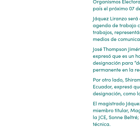
Organismos Electora
país el próximo 07 d
Jáquez Liranzo será
agenda de trabajo co
trabajos, representán
medios de comunicac
José Thompson Jiméne
expresó que es un h
designación para “d
permanente en la re
Por otro lado, Shir
Ecuador, expresó qu
designación, como lo
El magistrado Jáquez
miembro titular, Mag
la JCE, Sonne Beltré
técnica.