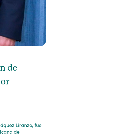
n de
dor
Jáquez Liranzo, fue
ricana de