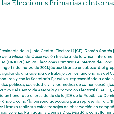
as Elecciones Primarias e Interna
residente de la Junta Central Electoral (JCE), Román Andrés 
 de la Misión de Observación Electoral de la Unión Interame
les (UNIORE) en las Elecciones Primarias e Internas de Hond
mingo 14 de marzo de 2021.Jáquez Liranzo encabezará el gru
, agotando una agenda de trabajo con los funcionarios del C
onduras y con la Secretaría Ejecutiva, representándola ante ot
tidos políticos, sociedad civil y los medios de comunicación.
ecutivo del Centro de Asesoría y Promoción Electoral (CAPEL), 
ría un honor que el presidente de la JCE de la República Dom
erándolo como “la persona adecuada para representar a UN
z Liranzo realizará estos trabajos de observación en compa
atricia Lorenzo Paniagua, y Dennys Díaz Mordán, consultor jurí