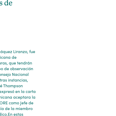
s de
Jáquez Liranzo, fue
ricana de
uras, que tendrán
po de observación
onsejo Nacional
ras instancias,
José Thompson
expresó en la carta
inicana aceptara la
IORE como Jefe de
ñía de la miembro
dico.En estas