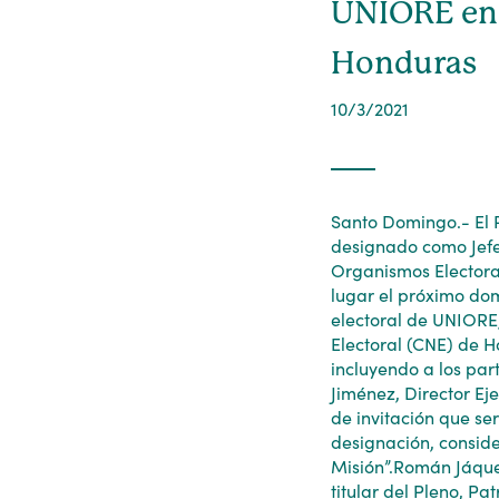
UNIORE en l
Honduras
10/3/2021
Santo Domingo.- El P
designado como Jefe
Organismos Electora
lugar el próximo do
electoral de UNIORE
Electoral (CNE) de H
incluyendo a los par
Jiménez, Director Ej
de invitación que se
designación, consid
Misión”.Román Jáque
titular del Pleno, P