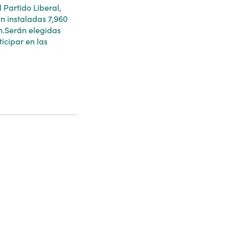
 Partido Liberal,
án instaladas 7,960
ón.Serán elegidas
icipar en las