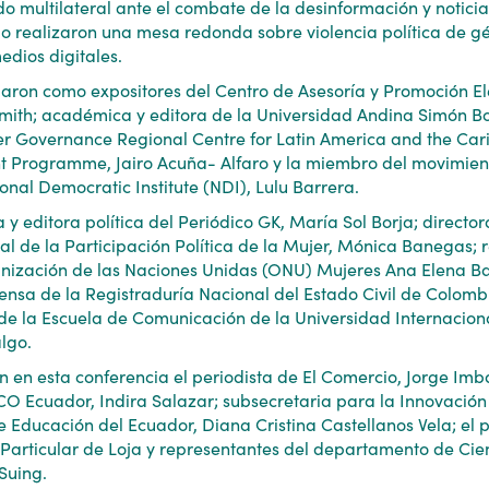
 multilateral ante el combate de la desinformación y noticia
mo realizaron una mesa redonda sobre violencia política de g
dios digitales.
paron como expositores del Centro de Asesoría y Promoción El
th; académica y editora de la Universidad Andina Simón Bo
r Governance Regional Centre for Latin America and the Car
t Programme, Jairo Acuña- Alfaro y la miembro del movimie
onal Democratic Institute (NDI), Lulu Barrera.
y editora política del Periódico GK, María Sol Borja; director
l de la Participación Política de la Mujer, Mónica Banegas; 
nización de las Naciones Unidas (ONU) Mujeres Ana Elena Bad
nsa de la Registraduría Nacional del Estado Civil de Colomb
a de la Escuela de Comunicación de la Universidad Internacion
algo.
 en esta conferencia el periodista de El Comercio, Jorge Imba
 Ecuador, Indira Salazar; subsecretaria para la Innovación 
de Educación del Ecuador, Diana Cristina Castellanos Vela; el 
Particular de Loja y representantes del departamento de Cie
Suing.