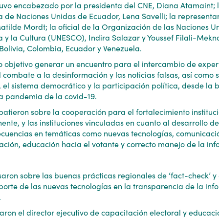
stuvo encabezado por la presidenta del CNE, Diana Atamaint;
a de Naciones Unidas de Ecuador, Lena Savelli; la representa
ilde Mordt; la oficial de la Organización de las Naciones U
a y la Cultura (UNESCO), Indira Salazar y Youssef Filali-Mekn
olivia, Colombia, Ecuador y Venezuela.
o objetivo generar un encuentro para el intercambio de exper
l combate a la desinformación y las noticias falsas, así como 
 el sistema democrático y la participación política, desde la 
la pandemia de la covid-19.
batieron sobre la cooperación para el fortalecimiento instituc
nente, y las instituciones vinculadas en cuanto al desarrollo d
secuencias en temáticas como nuevas tecnologías, comunicació
mación, educación hacia el votante y correcto manejo de la in
saron sobre las buenas prácticas regionales de ‘fact-check’ y
porte de las nuevas tecnologías en la transparencia de la inf
.
aron el director ejecutivo de capacitación electoral y educació